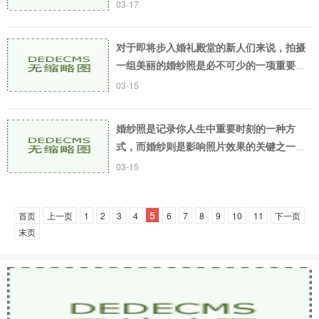
纪念这个特殊的时刻，还可以发挥创意，让
03-17
您的照片更加出色。在选择拍摄日期时，选
择适合的日
对于即将步入婚礼殿堂的新人们来说，拍摄
一组美丽的婚纱照是必不可少的一项重要任
务。拍婚纱照不仅能够记录下两人之间的爱
03-15
情，还能够让新人们感受到浪漫的气氛。如
何才能拍出
婚纱照是记录你人生中重要时刻的一种方
式，而婚纱则是影响照片效果的关键之一。
如何选择婚纱，成了很多新娘子操心的问
03-15
题。如何选主纱呢？今天就来为你介绍一
下。我们需要了解
5
首页
上一页
1
2
3
4
6
7
8
9
10
11
下一页
末页