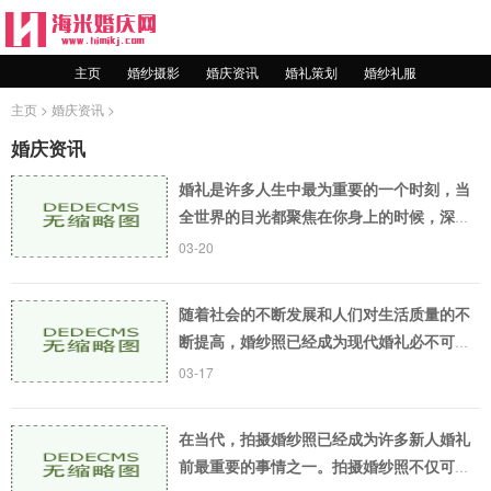
主页
婚纱摄影
婚庆资讯
婚礼策划
婚纱礼服
主页
>
婚庆资讯
>
婚庆资讯
婚礼是许多人生中最为重要的一个时刻，当
全世界的目光都聚焦在你身上的时候，深深
地祝福和祈愿也在不经意间从每个人的心中
03-20
涌出。为了留下这一刻温馨、美好的回忆，
新人们往往
随着社会的不断发展和人们对生活质量的不
断提高，婚纱照已经成为现代婚礼必不可少
的一部分。而对于大多数新人来说，拍婚纱
03-17
照是一件很有压力的事情，因为这不仅是对
婚礼最好的
在当代，拍摄婚纱照已经成为许多新人婚礼
前最重要的事情之一。拍摄婚纱照不仅可以