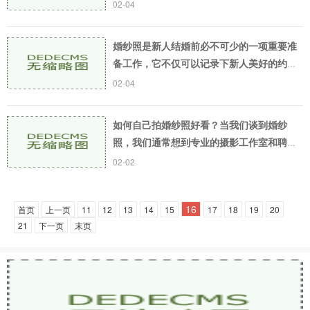
时，自己的服装选择成为了一件十分头痛的
02-04
事情。如何挑选出最适合自己的服装，成为
了一道难题
婚纱照是新人结婚前必不可少的一项重要准
备工作，它不仅可以记录下新人美好的约会
和相处时光，还可以为新人留下一件永久珍
02-04
藏的纪念品。但是，拍婚纱照时要注意的事
情也非常多
如何自己拍婚纱照好看？当我们谈到婚纱
照，我们通常想到专业的摄影工作室和聘请
专业的摄影师来拍摄。但是，现在有越来越
02-02
多的人选择自己拍摄婚纱照，因为这样既省
钱又可以更加
16
首页
上一页
11
12
13
14
15
17
18
19
20
21
下一页
末页