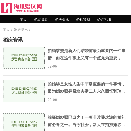
主页
婚纱摄影
婚庆资讯
婚礼策划
婚纱礼服
主页
>
婚庆资讯
>
婚庆资讯
拍婚纱照是新人们结婚前最为重要的一件事
情，而在这件事上又有一个点尤为重要，那
就是选着婚纱照服装。好的婚纱照服装可以
02-06
让你们的照片更加的美观及华丽，同时让新
人们更好的
拍婚纱是女性人生中非常重要的一件事情，
因为婚纱照是留给夫妻二人永久回忆和珍藏
的纪念，所以每一个小细节都需要仔细准
02-06
备。指甲的装扮也非常重要，因为手指是人
体上最显眼的
拍摄婚纱照已成为了一项非常受欢迎的婚礼
前必备之一。当今社会，新人在拍摄婚纱照