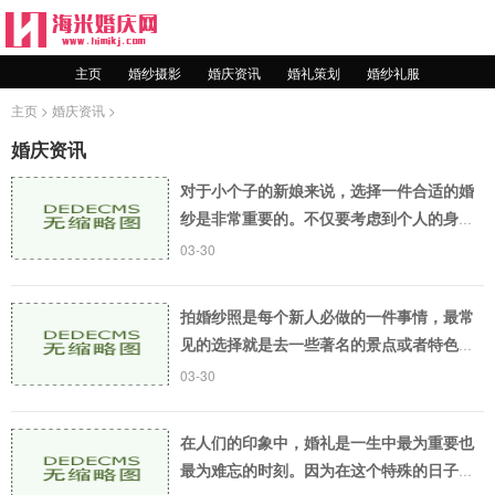
主页
婚纱摄影
婚庆资讯
婚礼策划
婚纱礼服
主页
>
婚庆资讯
>
婚庆资讯
对于小个子的新娘来说，选择一件合适的婚
纱是非常重要的。不仅要考虑到个人的身材
特点，还需要与整个婚礼的主题相匹配。在
03-30
这篇文章中，我们将探讨小个子新娘如何选
择合适的婚
拍婚纱照是每个新人必做的一件事情，最常
见的选择就是去一些著名的景点或者特色地
方拍照。到底应该选择什么样的地方去拍婚
03-30
纱照呢？选择一个有特色的地方是很重要
的。不同的地
在人们的印象中，婚礼是一生中最为重要也
最为难忘的时刻。因为在这个特殊的日子