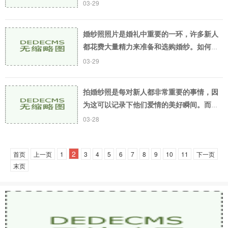
里，新人们向世界宣告了自己的爱情，展开
03-29
了婚姻生活的新篇章。在婚礼中，婚纱照的
拍摄就被赋予
婚纱照照片是婚礼中重要的一环，许多新人
都花费大量精力来准备和选购婚纱。如何拍
出美丽的婚纱照照片呢？下面我们提供几点
03-29
建议：第一点：选择合适的摄影场地选择一
个合适的拍
拍婚纱照是每对新人都非常重要的事情，因
为这可以记录下他们爱情的美好瞬间。而要
拍出好看的婚纱照，除了选好拍摄地点和摄
03-28
影师外，天气也是一个非常重要的因素。究
竟什么天气
2
首页
上一页
1
3
4
5
6
7
8
9
10
11
下一页
末页