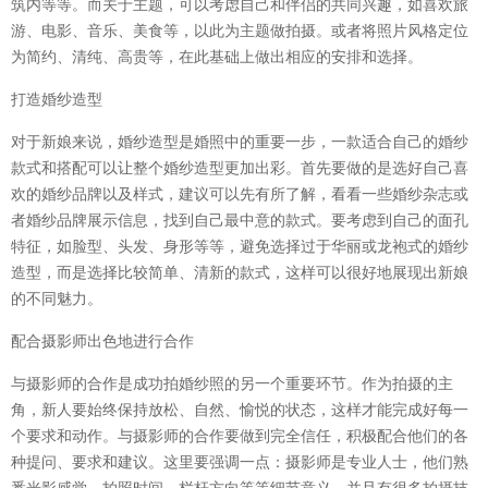
筑内等等。而关于主题，可以考虑自己和伴侣的共同兴趣，如喜欢旅
游、电影、音乐、美食等，以此为主题做拍摄。或者将照片风格定位
为简约、清纯、高贵等，在此基础上做出相应的安排和选择。
打造婚纱造型
对于新娘来说，婚纱造型是婚照中的重要一步，一款适合自己的婚纱
款式和搭配可以让整个婚纱造型更加出彩。首先要做的是选好自己喜
欢的婚纱品牌以及样式，建议可以先有所了解，看看一些婚纱杂志或
者婚纱品牌展示信息，找到自己最中意的款式。要考虑到自己的面孔
特征，如脸型、头发、身形等等，避免选择过于华丽或龙袍式的婚纱
造型，而是选择比较简单、清新的款式，这样可以很好地展现出新娘
的不同魅力。
配合摄影师出色地进行合作
与摄影师的合作是成功拍婚纱照的另一个重要环节。作为拍摄的主
角，新人要始终保持放松、自然、愉悦的状态，这样才能完成好每一
个要求和动作。与摄影师的合作要做到完全信任，积极配合他们的各
种提问、要求和建议。这里要强调一点：摄影师是专业人士，他们熟
悉光影感觉、拍照时间、栏杆方向等等细节意义，并且有很多拍摄技