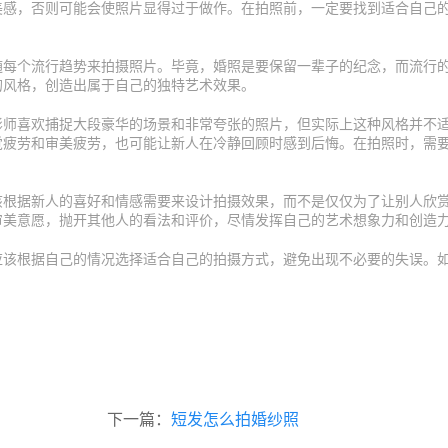
美感，否则可能会使照片显得过于做作。在拍照前，一定要找到适合自己
随每个流行趋势来拍摄照片。毕竟，婚照是要保留一辈子的纪念，而流行
的风格，创造出属于自己的独特艺术效果。
影师喜欢捕捉大段豪华的场景和非常夸张的照片，但实际上这种风格并不
觉疲劳和审美疲劳，也可能让新人在冷静回顾时感到后悔。在拍照时，需
该根据新人的喜好和情感需要来设计拍摄效果，而不是仅仅为了让别人欣
审美意愿，抛开其他人的看法和评价，尽情发挥自己的艺术想象力和创造
应该根据自己的情况选择适合自己的拍摄方式，避免出现不必要的失误。
下一篇：
短发怎么拍婚纱照