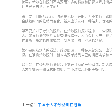
妆容，新娘在拍照时不需要用过多的粉底和阴影来烘托出
让自己更自然、更美丽！
第不要盲目跟随流行。时尚是无处不在的，但不要盲目跟
会随着时间的推移而变化。新人应该选择一种经典、优雅
第不要拍过于夸张的照片。在婚纱照拍摄过程中，一些摄
人。如果拍摄的照片太过夸张或造作，反而会让人产生视
种清晰、高雅的图像概念，创造出自然、舒适的场景。
第不要顾及别人的看法。婚纱照属于一种私人纪念品，应
摄。在准备婚纱照时，新人需要考虑到自己的情感需求和
以上就是在婚纱照拍摄过程中需要注意的一些忌讳，新人
人才能拥有一组优秀的婚照，留下难以忘怀的美好回忆。
上一篇：
中国十大婚纱圣地在哪里