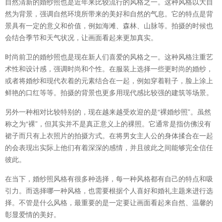
自然清新的婚纱照也是近年来比较流行的风格之一。这种风格以大自
然为背景，强调自然环境所带来的美好和自然的气息。它的特点是背
景具有一定的意义和价值，例如海滩、森林、山脉等。拍摄的时候也
会结合季节和天气状况，让画面看起来更加真实。
时尚前卫的婚纱照也是现在新人们喜爱的风格之一。这种风格注重艺
术性和设计感，强调时尚和个性。在服装上选择一些更时尚的婚纱，
或者将婚纱和现代衣着的元素结合在一起，例如穿着鞋子，脸上涂上
鲜艳的口红等等。拍摄的背景也更多用现代感比较强的建筑等场景。
另外一种相对比较特别的，现在越来越受欢迎的是“裸婚纱照”。虽然
称之为“裸”，但其实并不是真正意义上的裸照。它通常是指仿佛没有
裙子而只有上衣照片的拍摄方式。在将男女主人公的身体揉合在一起
的会表现出实际上他们有着深深的感情，并且彼此之间能够完全信任
彼此。
在当下，婚纱照风格有很多种选择，每一种风格都有自己的特点和吸
引力。而选择哪一种风格，也需要根据个人喜好和婚礼主题来进行选
择。不管是什么风格，最重要的是一定要让画面看起来自然、温馨的
彰显爱情的美好。