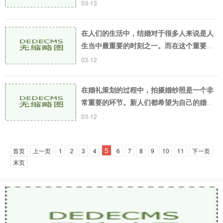
了美好爱情的历程。而对于想要拍摄婚纱照
03-13
的新人们来说，选择合适的拍摄地点也显得
十分重要。
在人们的生活中，结婚对于很多人来说是人
生当中最重要的时刻之一。而在这个重要时
刻，拍婚纱照也是不可或缺的一部分。为了
03-12
能够拍出完美的婚纱照，除了选好拍摄地
点、规划好拍
在婚礼策划的过程中，拍摄婚纱照是一个非
常重要的环节。新人们都希望为自己的婚礼
留下美好的回忆。在这篇文章里，我们将介
03-12
绍一些有特色的地点，可以让您和您的伴侣
在拍婚纱照
5
首页
上一页
1
2
3
4
6
7
8
9
10
11
下一页
末页