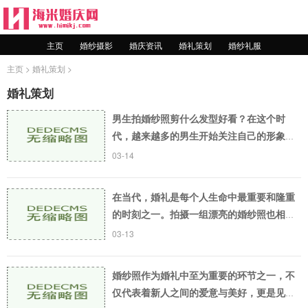
主页
婚纱摄影
婚庆资讯
婚礼策划
婚纱礼服
主页
>
婚礼策划
>
婚礼策划
男生拍婚纱照剪什么发型好看？在这个时
代，越来越多的男生开始关注自己的形象和
外表。在他们的生活中，“时尚”、“潮流”成
03-14
为了一个非常重要的话题。尤其是在婚礼之
前，许多
在当代，婚礼是每个人生命中最重要和隆重
的时刻之一。拍摄一组漂亮的婚纱照也相对
应变的至关重要。照片一直是人们记录生活
03-13
美好瞬间的重要手段，而拍婚纱照更是许多
新人梦寐以
婚纱照作为婚礼中至为重要的环节之一，不
仅代表着新人之间的爱意与美好，更是见证